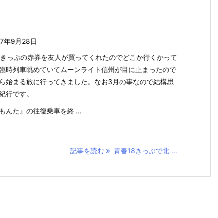
17年9月28日
8きっぷの赤券を友人が買ってくれたのでどこか行くかって
臨時列車眺めていてムーンライト信州が目に止まったので
ら始まる旅に行ってきました。なお3月の事なので結構思
紀行です。
もんた』の往復乗車を終 ...
記事を読む
青春18きっぷで北 ...