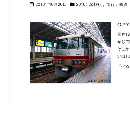

2016年10月20日

2016北陸旅行
,
旅行
,
鉄道

20
青春1
感じで
そこか
い出し
『べる