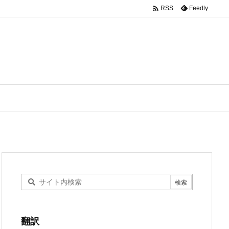

Feedly
RSS
翻訳