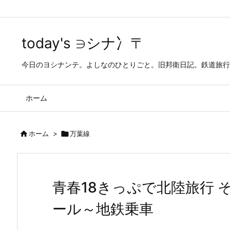
today's ∋シナ冫〒
今日のヨシナンテ。よしなのひとりごと。旧邦衛日記。鉄道旅行
ホーム

ホーム
>

万葉線
青春18きっぷで北陸旅行 
ール～地鉄乗車