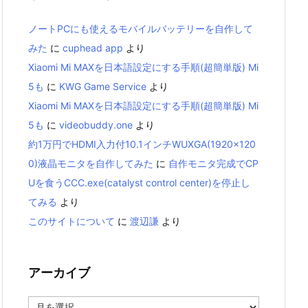
ノートPCにも使えるモバイルバッテリーを自作して
みた
に
cuphead app
より
Xiaomi Mi MAXを日本語設定にする手順(超簡単版) Mi
5も
に
KWG Game Service
より
Xiaomi Mi MAXを日本語設定にする手順(超簡単版) Mi
5も
に
videobuddy.one
より
約1万円でHDMI入力付10.1インチWUXGA(1920×120
0)液晶モニタを自作してみた
に
自作モニタ完成でCP
Uを食うCCC.exe(catalyst control center)を停止し
てみる
より
このサイトについて
に
渡辺謙
より
アーカイブ
ア