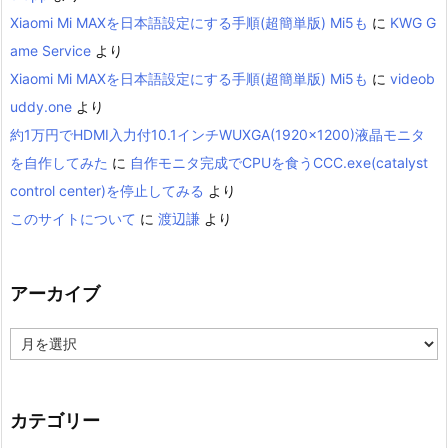
Xiaomi Mi MAXを日本語設定にする手順(超簡単版) Mi5も
に
KWG G
ame Service
より
Xiaomi Mi MAXを日本語設定にする手順(超簡単版) Mi5も
に
videob
uddy.one
より
約1万円でHDMI入力付10.1インチWUXGA(1920×1200)液晶モニタ
を自作してみた
に
自作モニタ完成でCPUを食うCCC.exe(catalyst
control center)を停止してみる
より
このサイトについて
に
渡辺謙
より
アーカイブ
ア
ー
カ
イ
ブ
カテゴリー