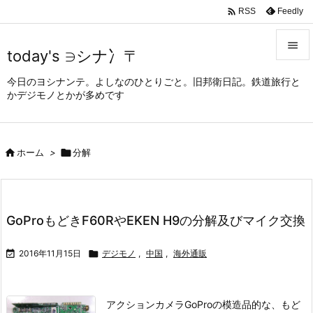

Feedly
RSS

today's ∋シナ冫〒

今日のヨシナンテ。よしなのひとりごと。旧邦衛日記。鉄道旅行と
メニュ
かデジモノとかが多めです

サイド


ホーム
>

分解
前へ

次へ

GoProもどきF60RやEKEN H9の分解及びマイク交換
検索

2016年11月15日

デジモノ
,
中国
,
海外通販
アクションカメラGoProの模造品的な、もど