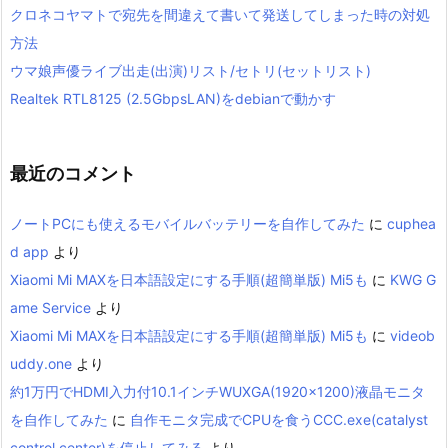
クロネコヤマトで宛先を間違えて書いて発送してしまった時の対処
方法
ウマ娘声優ライブ出走(出演)リスト/セトリ(セットリスト)
Realtek RTL8125 (2.5GbpsLAN)をdebianで動かす
最近のコメント
ノートPCにも使えるモバイルバッテリーを自作してみた
に
cuphea
d app
より
Xiaomi Mi MAXを日本語設定にする手順(超簡単版) Mi5も
に
KWG G
ame Service
より
Xiaomi Mi MAXを日本語設定にする手順(超簡単版) Mi5も
に
videob
uddy.one
より
約1万円でHDMI入力付10.1インチWUXGA(1920×1200)液晶モニタ
を自作してみた
に
自作モニタ完成でCPUを食うCCC.exe(catalyst
control center)を停止してみる
より