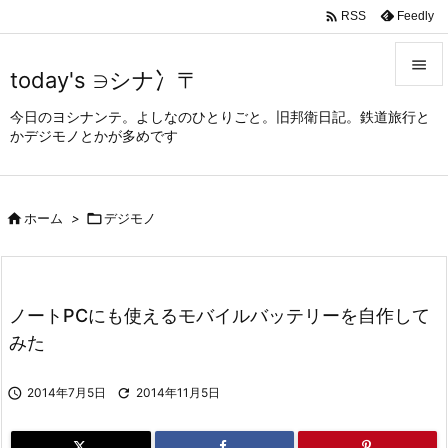

Feedly
RSS

today's ∋シナ冫〒

今日のヨシナンテ。よしなのひとりごと。旧邦衛日記。鉄道旅行と
メニュ
かデジモノとかが多めです

サイド


ホーム
>

デジモノ
前へ

次へ

ノートPCにも使えるモバイルバッテリーを自作して
検索
みた

2014年7月5日

2014年11月5日