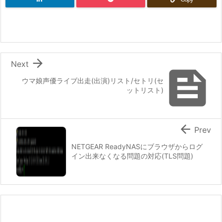

Next

ウマ娘声優ライブ出走(出演)リスト/セトリ(セ
ットリスト)

Prev
NETGEAR ReadyNASにブラウザからログ
イン出来なくなる問題の対応(TLS問題)