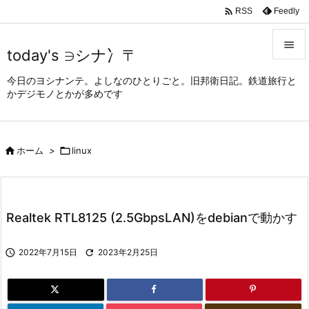

Feedly
RSS

today's ∋シナ冫〒

今日のヨシナンテ。よしなのひとりごと。旧邦衛日記。鉄道旅行と
メニュ
かデジモノとかが多めです

サイド


ホーム
>

linux
前へ

次へ

Realtek RTL8125 (2.5GbpsLAN)をdebianで動かす
検索

2022年7月15日

2023年2月25日