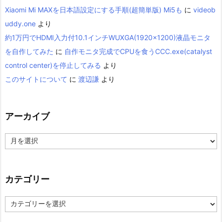
Xiaomi Mi MAXを日本語設定にする手順(超簡単版) Mi5も
に
videob
uddy.one
より
約1万円でHDMI入力付10.1インチWUXGA(1920×1200)液晶モニタ
を自作してみた
に
自作モニタ完成でCPUを食うCCC.exe(catalyst
control center)を停止してみる
より
このサイトについて
に
渡辺謙
より
アーカイブ
ア
ー
カ
イ
ブ
カテゴリー
カ
テ
ゴ