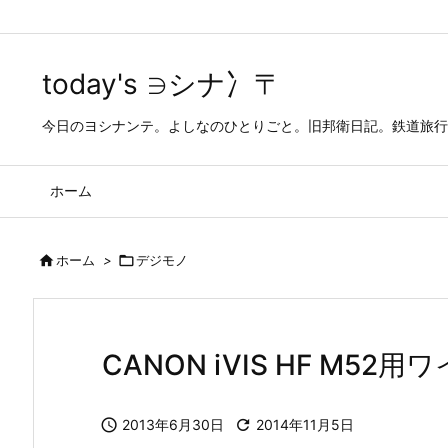
today's ∋シナ冫〒
今日のヨシナンテ。よしなのひとりごと。旧邦衛日記。鉄道旅行
ホーム

ホーム
>

デジモノ
CANON iVIS HF M52

2013年6月30日

2014年11月5日