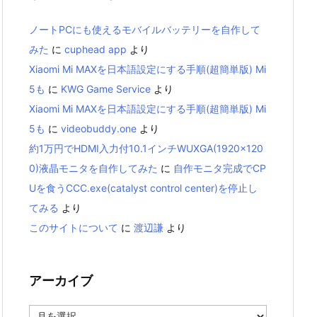
ノートPCにも使えるモバイルバッテリーを自作して
みた
に
cuphead app
より
Xiaomi Mi MAXを日本語設定にする手順(超簡単版) Mi
5も
に
KWG Game Service
より
Xiaomi Mi MAXを日本語設定にする手順(超簡単版) Mi
5も
に
videobuddy.one
より
約1万円でHDMI入力付10.1インチWUXGA(1920×120
0)液晶モニタを自作してみた
に
自作モニタ完成でCP
Uを食うCCC.exe(catalyst control center)を停止し
てみる
より
このサイトについて
に
渡辺謙
より
アーカイブ
ア