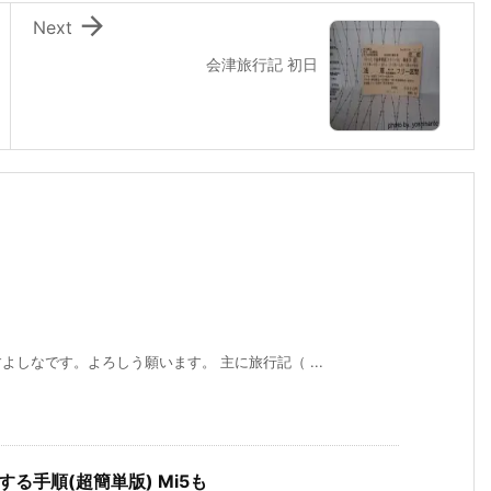

Next
会津旅行記 初日
しなです。よろしう願います。 主に旅行記（ ...
にする手順(超簡単版) Mi5も