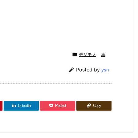

デジモノ
,
車

Posted by
ysn
LinkedIn
Pocket
Copy