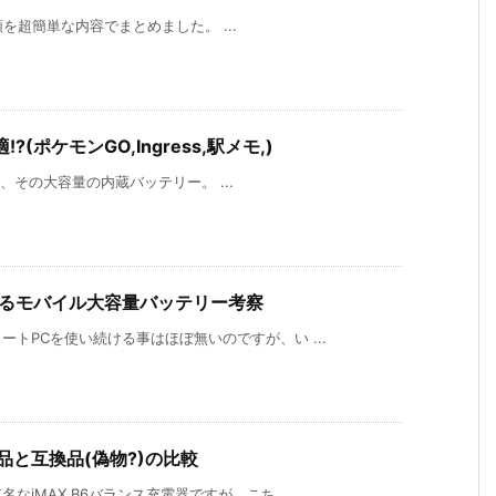
手順を超簡単な内容でまとめました。 ...
!?(ポケモンGO,Ingress,駅メモ,)
のは、その大容量の内蔵バッテリー。 ...
来るモバイル大容量バッテリー考察
トPCを使い続ける事はほぼ無いのですが、い ...
正品と互換品(偽物?)の比較
iMAX B6バランス充電器ですが、こち ...