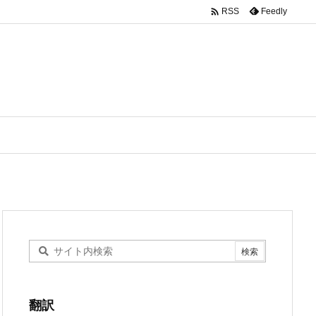

Feedly
RSS
翻訳