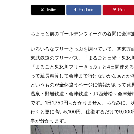
Twitter
Facebook
Pin it
ちょっと前のゴールデンウィークの谷間に会津
いろいろなフリーきっぷを調べていて、関東方
東武鉄道のフリーパス。「まるごと日光・鬼怒
「まるごと鬼怒川フリーきっぷ」と4日間使え
って延長精算して会津まで行けないかなぁとか
というものが全然違うページに情報があって発
温泉・野岩鉄道・会津鉄道・JR西若松～会津若松
です。1日1,750円もかかりません。ちなみに、
行くと更に高い5,100円。往復するだけで9,
事が分かります。