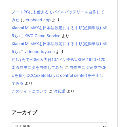
ノートPCにも使えるモバイルバッテリーを自作して
みた
に
cuphead app
より
Xiaomi Mi MAXを日本語設定にする手順(超簡単版) Mi
5も
に
KWG Game Service
より
Xiaomi Mi MAXを日本語設定にする手順(超簡単版) Mi
5も
に
videobuddy.one
より
約1万円でHDMI入力付10.1インチWUXGA(1920×120
0)液晶モニタを自作してみた
に
自作モニタ完成でCP
Uを食うCCC.exe(catalyst control center)を停止し
てみる
より
このサイトについて
に
渡辺謙
より
アーカイブ
ア