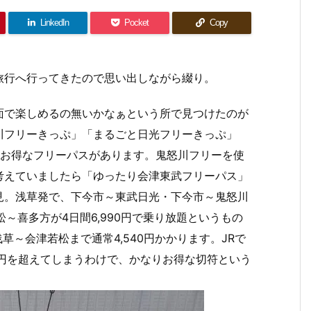
LinkedIn
Pocket
Copy
旅行へ行ってきたので思い出しながら綴り。
面で楽しめるの無いかなぁという所で見つけたのが
川フリーきっぷ」「まるごと日光フリーきっぷ」
るお得なフリーパスがあります。鬼怒川フリーを使
考えていましたら「ゆったり会津東武フリーパス」
見。浅草発で、下今市～東武日光・下今市～鬼怒川
～喜多方が4日間6,990円で乗り放題というもの
浅草～会津若松まで通常4,540円かかります。JRで
000円を超えてしまうわけで、かなりお得な切符という