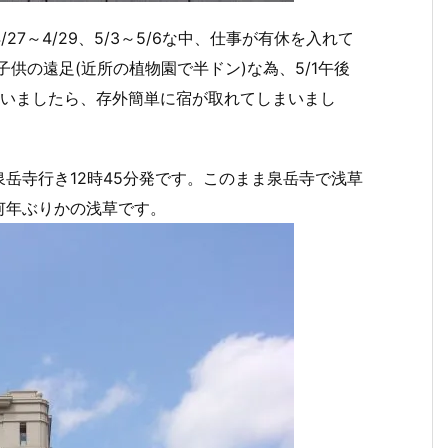
27～4/29、5/3～5/6な中、仕事が有休を入れて
1は子供の遠足(近所の植物園で半ドン)な為、5/1午後
ていましたら、存外簡単に宿が取れてしまいまし
岳寺行き12時45分発です。このまま泉岳寺で浅草
何年ぶりかの浅草です。