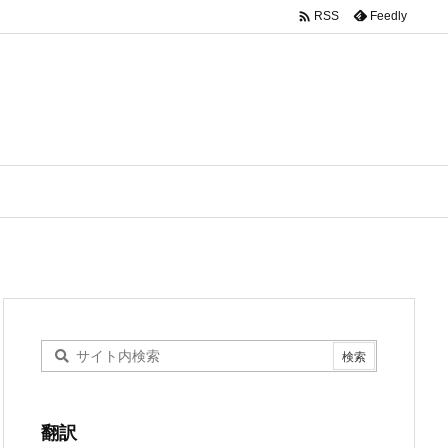

Feedly
RSS
翻訳