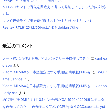
クロネコヤマトで宛先を間違えて書いて発送してしまった時の対処
方法
ウマ娘声優ライブ出走(出演)リスト/セトリ(セットリスト)
Realtek RTL8125 (2.5GbpsLAN)をdebianで動かす
最近のコメント
ノートPCにも使えるモバイルバッテリーを自作してみた
に
cuphea
d app
より
Xiaomi Mi MAXを日本語設定にする手順(超簡単版) Mi5も
に
KWG G
ame Service
より
Xiaomi Mi MAXを日本語設定にする手順(超簡単版) Mi5も
に
videob
uddy.one
より
約1万円でHDMI入力付10.1インチWUXGA(1920×1200)液晶モニタ
を自作してみた
に
自作モニタ完成でCPUを食うCCC.exe(catalyst