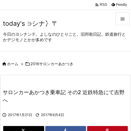

Feedly
RSS

today's ∋シナ冫〒

今日のヨシナンテ。よしなのひとりごと。旧邦衛日記。鉄道旅行と
メニュ
かデジモノとかが多めです

サイド


ホーム
>

2016サロンカーあかつき
前へ

次へ

サロンカーあかつき乗車記 その2 近鉄特急にて吉野
検索
へ

2017年1月21日

2017年6月4日