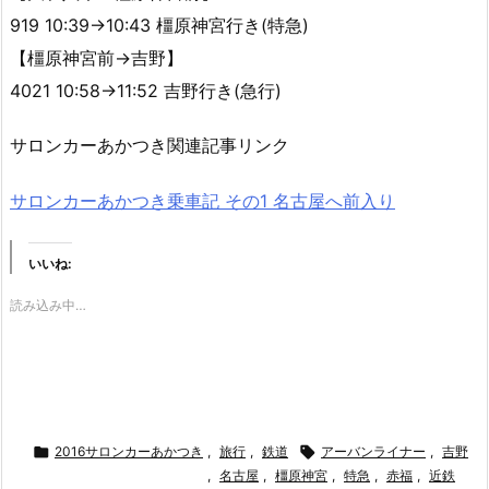
919 10:39→10:43 橿原神宮行き(特急)
【橿原神宮前→吉野】
4021 10:58→11:52 吉野行き(急行)
サロンカーあかつき関連記事リンク
サロンカーあかつき乗車記 その1 名古屋へ前入り
いいね:
読み込み中…

2016サロンカーあかつき
,
旅行
,
鉄道

アーバンライナー
,
吉野
,
名古屋
,
橿原神宮
,
特急
,
赤福
,
近鉄