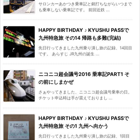
サロンカーあかつき乗車記と銘打ちながらいつまで
も乗車しない乗車記です。 前回近鉄 ...
HAPPY BIRTHDAY ♪ KYUSHU PASSで
九州特急旅 その14 帰路も多難(完結)
先日行ってきました九州乗り潰し旅の記録、14回目
です。 あらすじ JR九州の誕生 ...
ニコニコ超会議号2016 乗車記PART1 そ
の前にしまかぜ
さぁやってきました、ニコニコ超会議号乗車の日。
チケット申込時は手が震えておりまし ...
HAPPY BIRTHDAY ♪ KYUSHU PASSで
九州特急旅 その1 九州へ向かう
先日行ってきました九州乗り潰し旅の記録、1回目