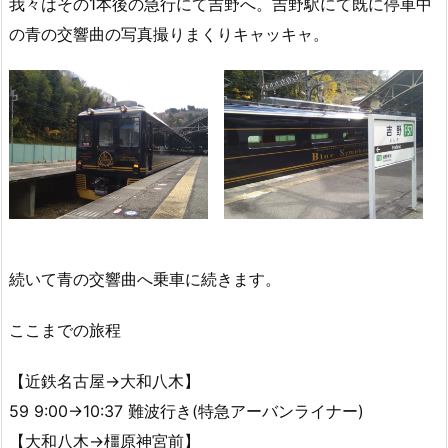
我々はその1本後の急行にて吉野へ。吉野駅にて既に停車中
の青の交響曲の写真撮りまくりキャッキャ。
続いて青の交響曲へ乗車に続きます。
ここまでの旅程
【近鉄名古屋→大和八木】
59 9:00→10:37 難波行き(特急アーバンライナー)
【大和八木→橿原神宮前】