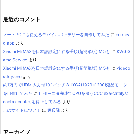
最近のコメント
ノートPCにも使えるモバイルバッテリーを自作してみた
に
cuphea
d app
より
Xiaomi Mi MAXを日本語設定にする手順(超簡単版) Mi5も
に
KWG G
ame Service
より
Xiaomi Mi MAXを日本語設定にする手順(超簡単版) Mi5も
に
videob
uddy.one
より
約1万円でHDMI入力付10.1インチWUXGA(1920×1200)液晶モニタ
を自作してみた
に
自作モニタ完成でCPUを食うCCC.exe(catalyst
control center)を停止してみる
より
このサイトについて
に
渡辺謙
より
アーカイブ