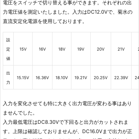
電圧をスイッチで切り替える事ができます。それぞれの出
力電圧値を測定いたしました。入力はDC12.0Vで、菊水の
直流安定化電源を使用しております。
設
定
15V
16V
18V
19V
20V
21V
値
出
15.15V
16.36V
18.10V
19.21V
20.25V
22.39V
2
力
入力を変化させても特に大きく出力電圧が変わる事はあり
ませんでした。
入力最低電圧はDC8.30Vで下回ると出力がカットされま
す。上限は確認しておりませんが、DC16.0Vまで出力が正