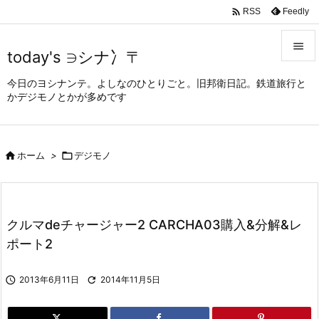

Feedly
RSS

today's ∋シナ冫〒

今日のヨシナンテ。よしなのひとりごと。旧邦衛日記。鉄道旅行と
メニュ
かデジモノとかが多めです

サイド


ホーム
>

デジモノ
前へ

次へ

クルマdeチャージャー2 CARCHA03購入&分解&レ
検索
ポート2

2013年6月11日

2014年11月5日