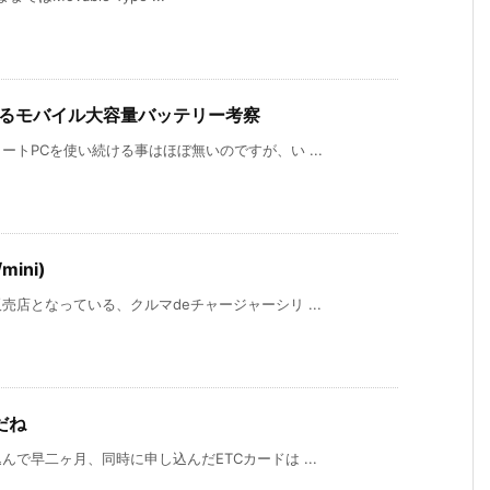
来るモバイル大容量バッテリー考察
トPCを使い続ける事はほぼ無いのですが、い ...
ini)
店となっている、クルマdeチャージャーシリ ...
だね
で早二ヶ月、同時に申し込んだETCカードは ...