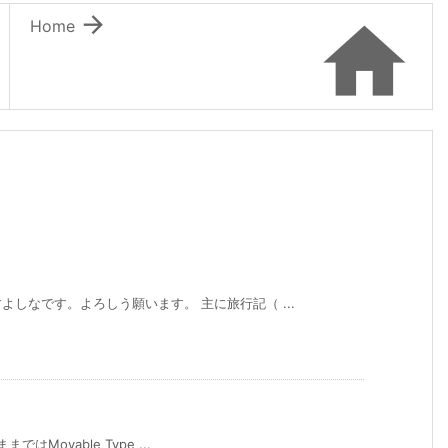


Home
しなです。よろしう願います。 主に旅行記（ ...
ではMovable Type ...