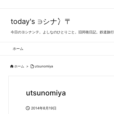
today's ∋シナ冫〒
今日のヨシナンテ。よしなのひとりごと。旧邦衛日記。鉄道旅行
ホーム

ホーム
>

utsunomiya
utsunomiya

2014年8月19日