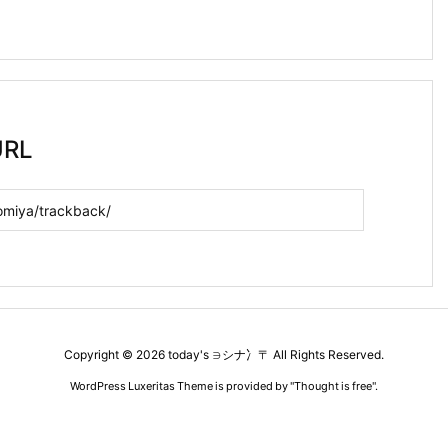
RL
Copyright ©
2026
today's ∋シナ冫〒
All Rights Reserved.
WordPress Luxeritas Theme is provided by "
Thought is free
".