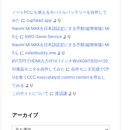
ノートPCにも使えるモバイルバッテリーを自作して
みた
に
cuphead app
より
Xiaomi Mi MAXを日本語設定にする手順(超簡単版) Mi
5も
に
KWG Game Service
より
Xiaomi Mi MAXを日本語設定にする手順(超簡単版) Mi
5も
に
videobuddy.one
より
約1万円でHDMI入力付10.1インチWUXGA(1920×120
0)液晶モニタを自作してみた
に
自作モニタ完成でCP
Uを食うCCC.exe(catalyst control center)を停止し
てみる
より
このサイトについて
に
渡辺謙
より
アーカイブ
ア