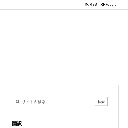

Feedly
RSS
翻訳