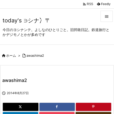

Feedly
RSS

today's ∋シナ冫〒

今日のヨシナンテ。よしなのひとりごと。旧邦衛日記。鉄道旅行と
メニュ
かデジモノとかが多めです

サイド


ホーム
>

awashima2
前へ

次へ

awashima2
検索

2014年8月27日