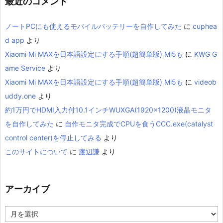
最近のコメント
ノートPCにも使えるモバイルバッテリーを自作してみた
に
cuphea
d app
より
Xiaomi Mi MAXを日本語設定にする手順(超簡単版) Mi5も
に
KWG G
ame Service
より
Xiaomi Mi MAXを日本語設定にする手順(超簡単版) Mi5も
に
videob
uddy.one
より
約1万円でHDMI入力付10.1インチWUXGA(1920×1200)液晶モニタ
を自作してみた
に
自作モニタ完成でCPUを食うCCC.exe(catalyst
control center)を停止してみる
より
このサイトについて
に
渡辺謙
より
アーカイブ
ア
ー