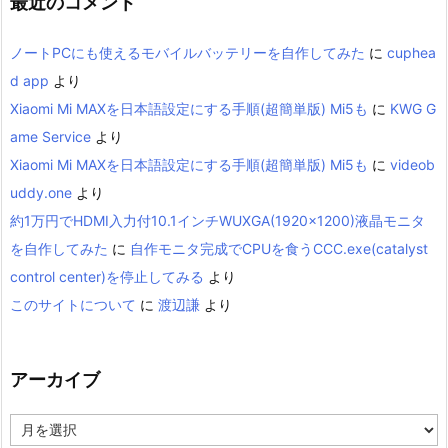
最近のコメント
ノートPCにも使えるモバイルバッテリーを自作してみた
に
cuphea
d app
より
Xiaomi Mi MAXを日本語設定にする手順(超簡単版) Mi5も
に
KWG G
ame Service
より
Xiaomi Mi MAXを日本語設定にする手順(超簡単版) Mi5も
に
videob
uddy.one
より
約1万円でHDMI入力付10.1インチWUXGA(1920×1200)液晶モニタ
を自作してみた
に
自作モニタ完成でCPUを食うCCC.exe(catalyst
control center)を停止してみる
より
このサイトについて
に
渡辺謙
より
アーカイブ
ア
ー