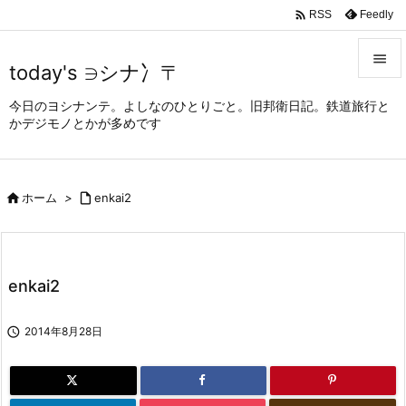

Feedly
RSS

today's ∋シナ冫〒

今日のヨシナンテ。よしなのひとりごと。旧邦衛日記。鉄道旅行と
メニュ
かデジモノとかが多めです

サイド


ホーム
>

enkai2
前へ

次へ

enkai2
検索

2014年8月28日