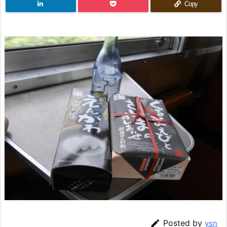
Copy

Posted by
ysn