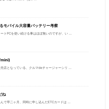
来るモバイル大容量バッテリー考察
トPCを使い続ける事はほぼ無いのですが、い ...
ini)
店となっている、クルマdeチャージャーシリ ...
だね
で早二ヶ月、同時に申し込んだETCカードは ...