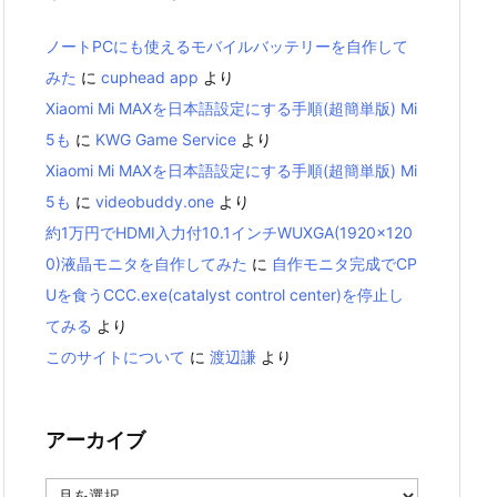
ノートPCにも使えるモバイルバッテリーを自作して
みた
に
cuphead app
より
Xiaomi Mi MAXを日本語設定にする手順(超簡単版) Mi
5も
に
KWG Game Service
より
Xiaomi Mi MAXを日本語設定にする手順(超簡単版) Mi
5も
に
videobuddy.one
より
約1万円でHDMI入力付10.1インチWUXGA(1920×120
0)液晶モニタを自作してみた
に
自作モニタ完成でCP
Uを食うCCC.exe(catalyst control center)を停止し
てみる
より
このサイトについて
に
渡辺謙
より
アーカイブ
ア