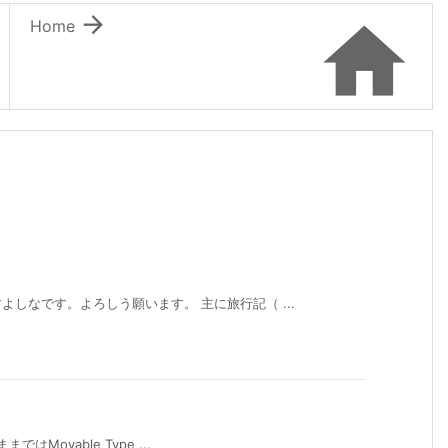


Home
しなです。よろしう願います。 主に旅行記（ ...
ではMovable Type ...