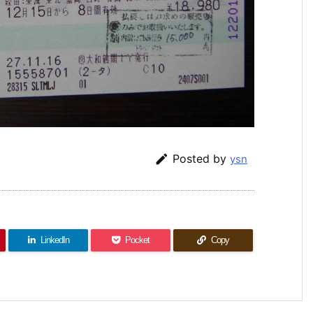

Posted by
ysn
LinkedIn
Pocket
Copy