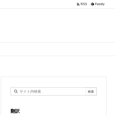

Feedly
RSS
翻訳