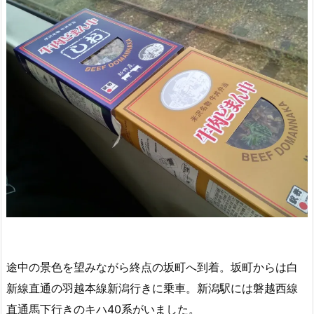
途中の景色を望みながら終点の坂町へ到着。坂町からは白
新線直通の羽越本線新潟行きに乗車。新潟駅には磐越西線
直通馬下行きのキハ40系がいました。