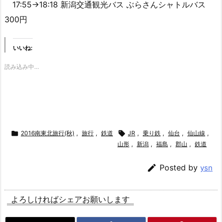
17:55→18:18 新潟交通観光バス ぶらさんシャトルバス
300円
いいね:
読み込み中…

2016南東北旅行(秋)
,
旅行
,
鉄道

JR
,
乗り鉄
,
仙台
,
仙山線
,
山形
,
新潟
,
福島
,
郡山
,
鉄道

Posted by
ysn
よろしければシェアお願いします