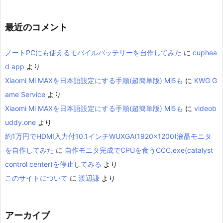
最近のコメント
ノートPCにも使えるモバイルバッテリーを自作してみた
に
cuphea
d app
より
Xiaomi Mi MAXを日本語設定にする手順(超簡単版) Mi5も
に
KWG G
ame Service
より
Xiaomi Mi MAXを日本語設定にする手順(超簡単版) Mi5も
に
videob
uddy.one
より
約1万円でHDMI入力付10.1インチWUXGA(1920×1200)液晶モニタ
を自作してみた
に
自作モニタ完成でCPUを食うCCC.exe(catalyst
control center)を停止してみる
より
このサイトについて
に
渡辺謙
より
アーカイブ