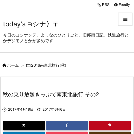

Feedly
RSS

today's ∋シナ冫〒

今日のヨシナンテ。よしなのひとりごと。旧邦衛日記。鉄道旅行と
メニュ
かデジモノとかが多めです

サイド


ホーム
>

2016南東北旅行(秋)
前へ

次へ

秋の乗り放題きっぷで南東北旅行 その2
検索

2017年4月19日

2017年6月6日