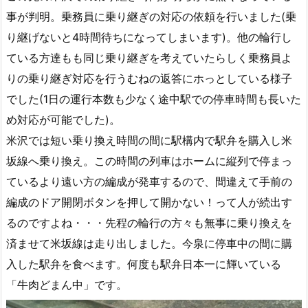
事が判明。乗務員に乗り継ぎの対応の依頼を行いました(乗
り継げないと4時間待ちになってしまいます)。他の輪行し
ている方達もも同じ乗り継ぎを考えていたらしく乗務員よ
りの乗り継ぎ対応を行うむねの返答にホっとしている様子
でした(1日の運行本数も少なく途中駅での停車時間も長いた
め対応が可能でした)。
米沢では短い乗り換え時間の間に駅構内で駅弁を購入し米
坂線へ乗り換え。この時間の列車はホームに縦列で停まっ
ているより遠い方の編成が発車するので、間違えて手前の
編成のドア開閉ボタンを押して開かない！って人が続出す
るのですよね・・・先程の輪行の方々も無事に乗り換えを
済ませて米坂線は走り出しました。今泉に停車中の間に購
入した駅弁を食べます。何度も駅弁日本一に輝いている
「牛肉どまん中」です。