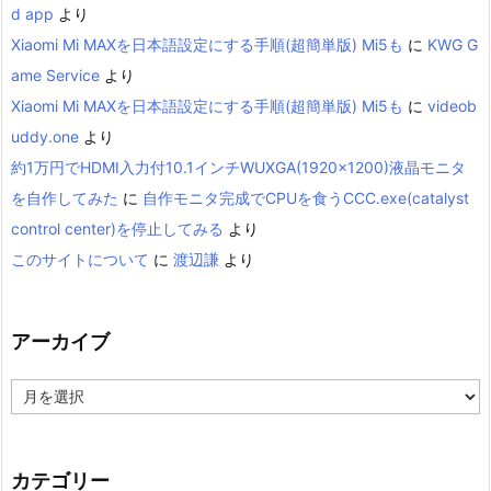
d app
より
Xiaomi Mi MAXを日本語設定にする手順(超簡単版) Mi5も
に
KWG G
ame Service
より
Xiaomi Mi MAXを日本語設定にする手順(超簡単版) Mi5も
に
videob
uddy.one
より
約1万円でHDMI入力付10.1インチWUXGA(1920×1200)液晶モニタ
を自作してみた
に
自作モニタ完成でCPUを食うCCC.exe(catalyst
control center)を停止してみる
より
このサイトについて
に
渡辺謙
より
アーカイブ
ア
ー
カ
イ
ブ
カテゴリー