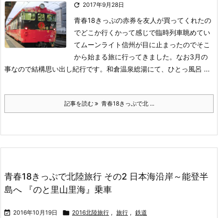

2017年9月28日
青春18きっぷの赤券を友人が買ってくれたの
でどこか行くかって感じで臨時列車眺めてい
てムーンライト信州が目に止まったのでそこ
から始まる旅に行ってきました。なお3月の
事なので結構思い出し紀行です。
和倉温泉総湯にて、ひとっ風呂 ...
記事を読む
青春18きっぷで北 ...
青春18きっぷで北陸旅行 その2 日本海沿岸～能登半
島へ 『のと里山里海』乗車

2016年10月19日

2016北陸旅行
,
旅行
,
鉄道