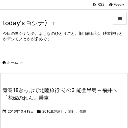

Feedly
RSS

today's ∋シナ冫〒

今日のヨシナンテ。よしなのひとりごと。旧邦衛日記。鉄道旅行と
メニュ
かデジモノとかが多めです

サイド


ホーム
>
前へ

次へ

青春18きっぷで北陸旅行 その3 能登半島～福井へ
検索
『花嫁のれん』乗車

2016年10月19日

2016北陸旅行
,
旅行
,
鉄道